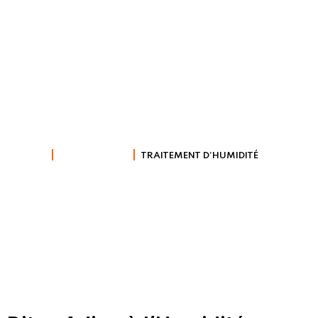
Traitement
d’humidité
HOME
TRAITEMENTS
TRAITEMENT D’HUMIDITÉ