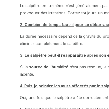
Le salpêtre en lui-même n’est généralement pas 
provoquer des irritations. Portez toujours un m
2. Combien de temps faut-il pour se débarras
La durée nécessaire dépend de la gravité du pro
éliminer complètement le salpêtre.
3. Le salpêtre peut-il réapparaître après son é
Si la
source de l’humidité
n’est pas résolue, le 
jacente.
4. Puis-je peindre les murs affectés par le sal
Oui, une fois que le salpêtre a été correctement