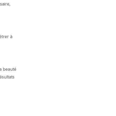
saire,
étrer à
la beauté
ésultats