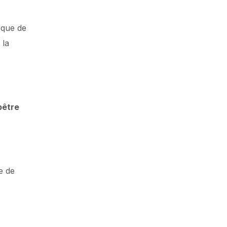
sque de
 la
pêtre
e de