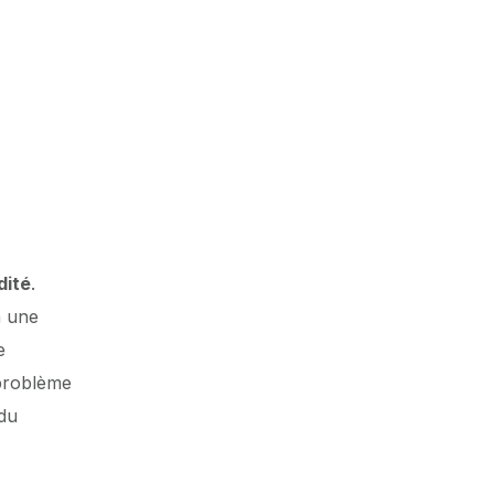
dité
.
à une
e
 problème
 du